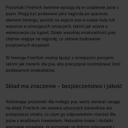
Przysmaki FineYork świetnie wpisują się w codzienne życie z
psem. Mogą być podawane jako nagroda po spacerze,
element treningu, sposób na zajęcie psa w czasie nudy lub
wsparcie w stresujących sytuacjach, takich jak wizyta u
weterynarza czy kąpiel. Dzięki wysokiej smakowitości pies
chętnie reaguje na nagrodę, co ułatwia budowanie
pozytywnych skojarzeń.
W treningu FineYork można łączyć z mniejszymi porcjami,
takimi jak
trenerki dla psa
, aby precyzyjnie kontrolować ilość
podawanych smakołyków.
Skład ma znaczenie – bezpieczeństwo i jakość
Wybierając przysmaki dla małego psa, warto zwracać uwagę
na skład. FineYork nie zawiera sztucznych barwników ani
polepszaczy smaku, co czyni go odpowiednim również dla
psów z wrażliwym trawieniem. Naturalne mięso i dodatki
warzywne sprawiają, że przysmaki są dobrze tolerowane i