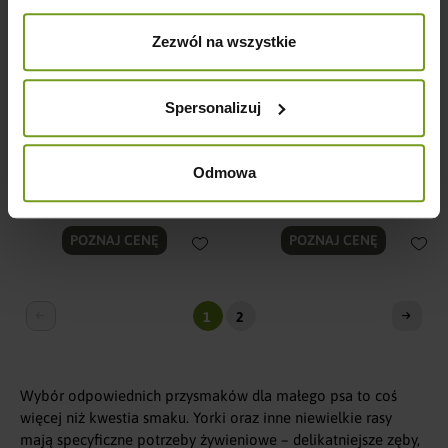
Zezwól na wszystkie
Spersonalizuj
FineYork Dziczyzna Strips 80g
FineYork Kozina Strips 80g
Odmowa
POZNAJ CENĘ
POZNAJ CENĘ
1
2
Wybór odpowiednich przysmaków dla małego psa to coś
więcej niż kwestia smaku. Yorki oraz inne niewielkie rasy
mają specyficzne potrzeby żywieniowe – delikatniejsze zęby,