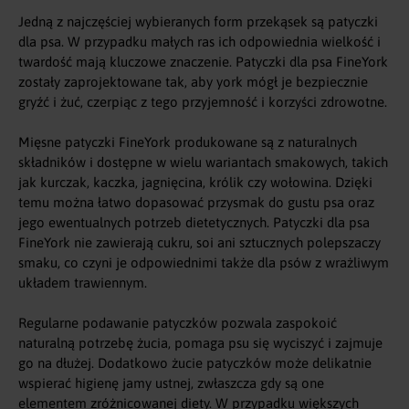
Jedną z najczęściej wybieranych form przekąsek są patyczki
dla psa. W przypadku małych ras ich odpowiednia wielkość i
twardość mają kluczowe znaczenie. Patyczki dla psa FineYork
zostały zaprojektowane tak, aby york mógł je bezpiecznie
gryźć i żuć, czerpiąc z tego przyjemność i korzyści zdrowotne.
Mięsne patyczki FineYork produkowane są z naturalnych
składników i dostępne w wielu wariantach smakowych, takich
jak kurczak, kaczka, jagnięcina, królik czy wołowina. Dzięki
temu można łatwo dopasować przysmak do gustu psa oraz
jego ewentualnych potrzeb dietetycznych. Patyczki dla psa
FineYork nie zawierają cukru, soi ani sztucznych polepszaczy
smaku, co czyni je odpowiednimi także dla psów z wrażliwym
układem trawiennym.
Regularne podawanie patyczków pozwala zaspokoić
naturalną potrzebę żucia, pomaga psu się wyciszyć i zajmuje
go na dłużej. Dodatkowo żucie patyczków może delikatnie
wspierać higienę jamy ustnej, zwłaszcza gdy są one
elementem zróżnicowanej diety. W przypadku większych