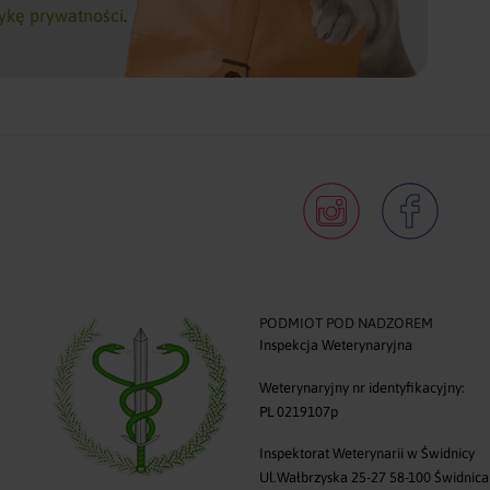
tykę prywatności
.
PODMIOT POD NADZOREM
Inspekcja Weterynaryjna
0
Weterynaryjny nr identyfikacyjny:
PL 0219107p
Inspektorat Weterynarii w Świdnicy
Ul.Wałbrzyska 25-27 58-100 Świdnica