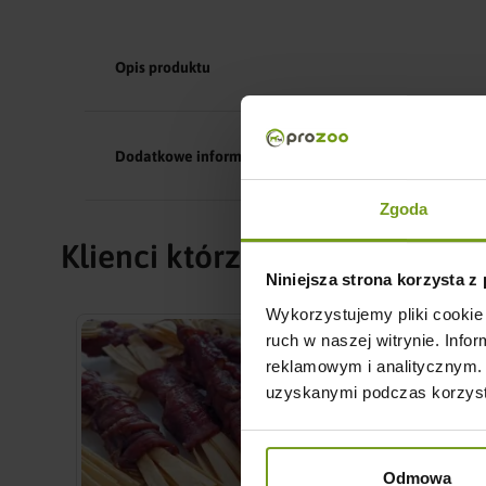
Opis produktu
Dodatkowe informacje
Zgoda
Klienci którzy zakupili ten pr
Niniejsza strona korzysta z
Wykorzystujemy pliki cookie 
ruch w naszej witrynie. Inf
reklamowym i analitycznym. 
uzyskanymi podczas korzysta
Odmowa