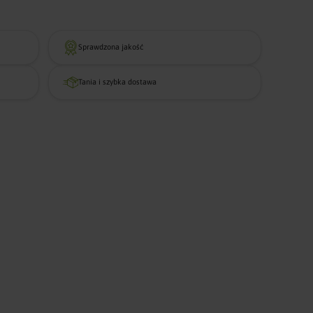
Animale
Fineyork słoje
Sprawdzona jakość
Tania i szybka dostawa