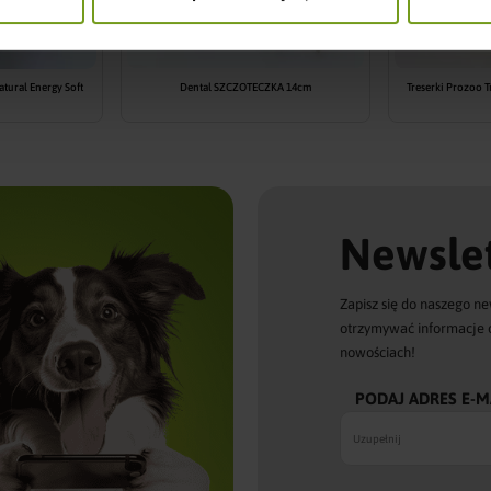
atural Energy Soft
Dental SZCZOTECZKA 14cm
Treserki Prozoo T
Newslet
Zapisz się do naszego ne
otrzymywać informacje 
nowościach!
PODAJ ADRES E-M