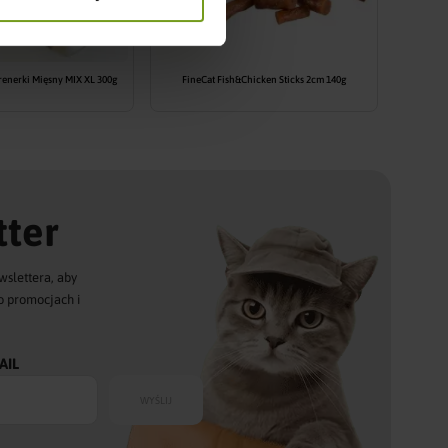
renerki Mięsny MIX XL 300g
FineCat Fish&Chicken Sticks 2cm 140g
ter
wslettera, aby
o promocjach i
AIL