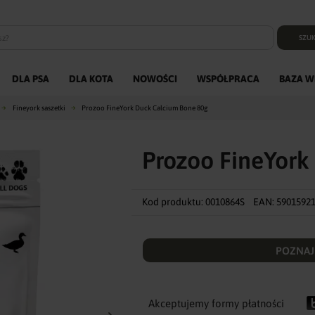
SZUK
DLA PSA
DLA KOTA
NOWOŚCI
WSPÓŁPRACA
BAZA W
Fineyork saszetki
Prozoo FineYork Duck Calcium Bone 80g
Prozoo FineYork
Kod produktu:
0010864S
EAN:
5901592
POZNAJ
Akceptujemy formy płatności