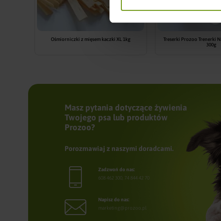
Ośmiorniczki z mięsem kaczki XL 1kg
Treserki Prozoo Trenerki N
300g
Masz pytania dotyczące żywienia
Twojego psa lub produktów
Prozoo?
Porozmawiaj z naszymi doradcami.
Zadzwoń do nas:
608 462 300
,
74 844 42 70
Napisz do nas:
marketing@prozoo.pl