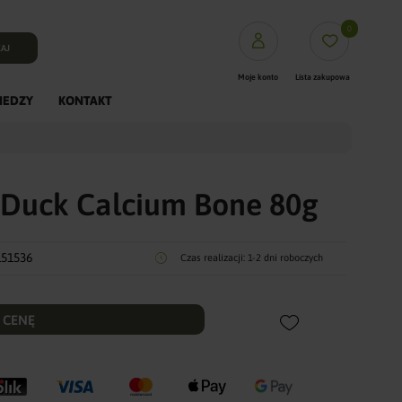
0
AJ
Moje konto
Lista zakupowa
IEDZY
KONTAKT
PUFFasy
Mięsa XL
Mięsa L
 Duck Calcium Bone 80g
Fineyork saszetki
Dentystyczne
151536
Czas realizacji:
1-2 dni roboczych
Dogosy
Crunchy
Kości prasowane Rawhid
 CENĘ
Gryzaki Naturalne
Trenerki
ColagenPro