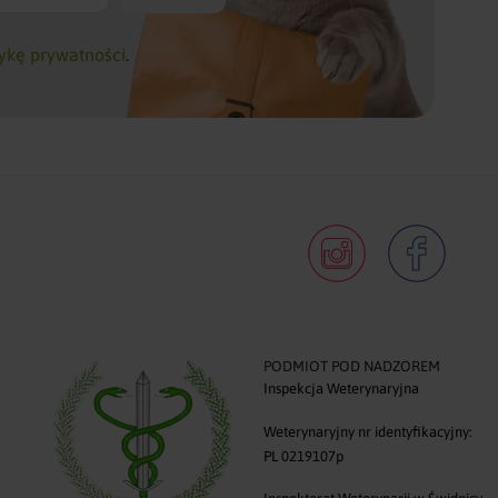
tykę prywatności
.
PODMIOT POD NADZOREM
Inspekcja Weterynaryjna
0
Weterynaryjny nr identyfikacyjny:
PL 0219107p