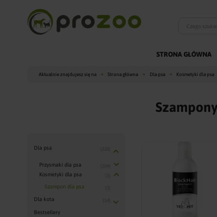
STRONA GŁÓWNA
Aktualnie znajdujesz się na
Strona główna
Dla psa
Kosmetyki dla psa
Szampony 
Dla psa
(220)
Przysmaki dla psa
(204)
Kosmetyki dla psa
(3)
Szampon dla psa
(3)
Dla kota
(14)
Bestsellery