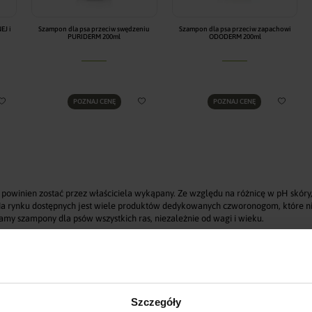
EJ i
Szampon dla psa przeciw swędzeniu
Szampon dla psa przeciw zapachowi
PURIDERM 200ml
ODODERM 200ml
POZNAJ CENĘ
POZNAJ CENĘ
s powinien zostać przez właściciela wykąpany. Ze względu na różnicę w pH skóry,
a rynku dostępnych jest wiele produktów dedykowanych czworonogom, które nie dra
amy szampony dla psów wszystkich ras, niezależnie od wagi i wieku.
rodukty uniwersalne, jak i szampony dermatologiczne, przeciwpchelne, przeci
 kluczowe znaczenie, warto więc poradzić się weterynarza lub skontaktować z o
Szczegóły