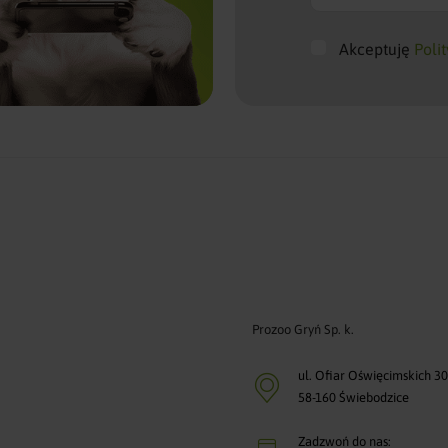
Akceptuję
Poli
Prozoo Gryń Sp. k.
ul. Ofiar Oświęcimskich 3
58-160 Świebodzice
Zadzwoń do nas: