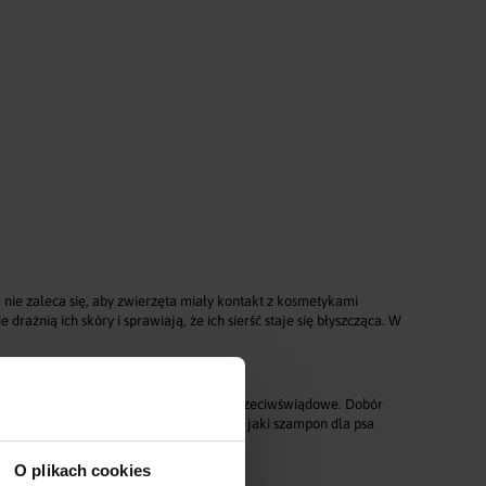
Animale
Fineyork słoje
 nie zaleca się, aby zwierzęta miały kontakt z kosmetykami
żnią ich skóry i sprawiają, że ich sierść staje się błyszcząca. W
wkleszczowe czy wykazujące działanie przeciwświądowe. Dobór
bsługą sklepu, jeśli masz wątpliwości, jaki szampon dla psa
O plikach cookies