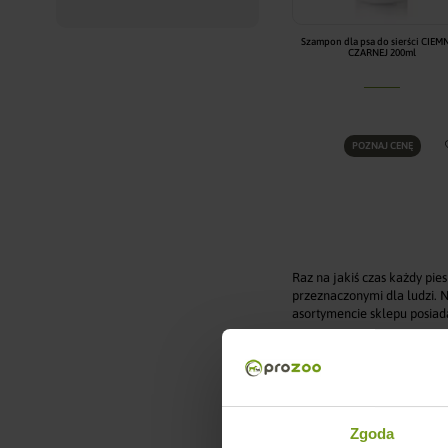
Szampon dla psa do sierści CIEMN
CZARNEJ 200ml
POZNAJ CENĘ
Raz na jakiś czas każdy pie
przeznaczonymi dla ludzi. N
asortymencie sklepu posiad
Czytaj więcej
Oferta obejmuje zarówno p
odpowiedniego kosmetyku ma
będzie najlepszy.
Zgoda