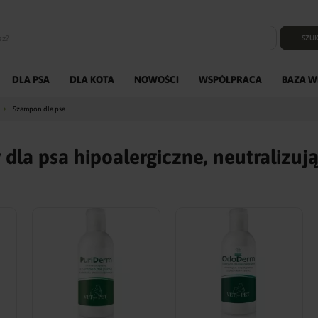
SZUK
DLA PSA
DLA KOTA
NOWOŚCI
WSPÓŁPRACA
BAZA W
Szampon dla psa
dla psa hipoalergiczne, neutralizuj