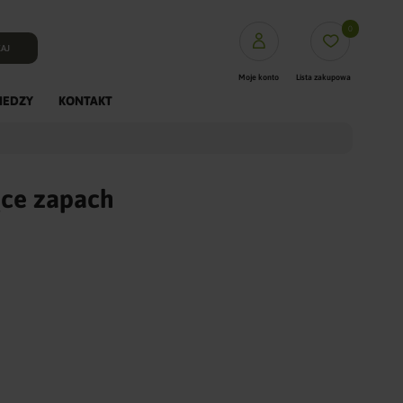
0
AJ
Moje konto
Lista zakupowa
IEDZY
KONTAKT
PUFFasy
Mięsa XL
ące zapach
Mięsa L
Fineyork saszetki
Dentystyczne
Dogosy
Crunchy
Kości prasowane Rawhid
Gryzaki Naturalne
Trenerki
ColagenPro