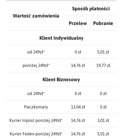
Sposób płatności
Wartość zamówienia
Przelew
Pobranie
Klient Indywidualny
od 249zł*
0 zł
5,01 zł
poniżej 249zł*
14,76 zł
19,77 zł
Klient Biznesowy
od 249zł*
0 zł
0 zł
Paczkomaty
13,04 zł
0 zł
Kurier Inpost poniżej 249zł*
14,76 zł
3,01 zł
Kurier Fedex poniżej 249zł*
14,76 zł
5,01 zł