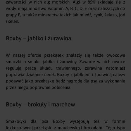
zawartości w nich alg morskich. Algi w 85% składają się z
wody, mają mnóstwo witamin: A, B, C, D, E oraz należących do
grupy B, a także minerałów takich jak miedź, cynk, żelazo, jod
i selen.
Boxby – jabłko i żurawina
W naszej ofercie przekąsek znalazły się także owocowe
smaczki o smaku jabłka i żurawiny. Zawarte w nich owoce
regulują pracę układu trawiennego, żurawina natomiast
poprawia działanie nerek. Boxby z jabłkiem i żurawiną należy
podawać jako przekąskę bądź nagrodę dla psa za wykonanie
przez niego poprawnie polecenia.
Boxby – brokuły i marchew
Smakołyki dla psa Boxby występują też w formie
lekkostrawnej przekąski z marchewką i brokułami. Tego typu