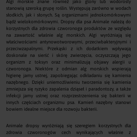
Algi morskie znane również jako glony lub wodorosty
stanowią szeroką grupę roślin. Występują zarówno w wodach
słodkich, jak i słonych. Są organizmami jednokomórkowymi
bądź wielokomórkowymi. Dropsy dla psa Animale należą do
korzystnych dla zdrowia czworonoga produktów ze względu
na zawartość właśnie alg morskich. Algi wyróżniają się
właściwościami antynowotworowymi, przeciwbakteryjnymi i
przeciwzapalnymi. Przekąski z ich dodatkiem wpływają
doskonale na sierść i skórę zwierzęcia, oczyszczają jego
organizm z toksyn oraz minimalizują objawy alergii u
czworonoga. Niektóre z odmian alg morskich wspierają
higienę jamy ustnej, zapobiegając odkładaniu się kamienia
nazębnego. Dzięki uniemożliwieniu tworzenia się kamienia
zmniejsza się ryzyko zapalenia dziąseł i paradontozy, a także
infekcji jamy ustnej oraz rozprzestrzenienia się bakterii w
innych częściach organizmu psa. Kamień nazębny stanowi
bowiem idealne miejsce dla rozwoju bakterii.
Animale dropsy wyróżniają się szeregiem korzystnych dla
zdrowia czworonogów cech wynikających właśnie z