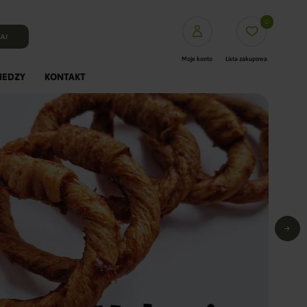
0
AJ
Moje konto
Lista zakupowa
IEDZY
KONTAKT
PUFFasy
Mięsa XL
Mięsa L
Fineyork saszetki
Dentystyczne
Dogosy
Crunchy
Kości prasowane Rawhid
Gryzaki Naturalne
Trenerki
ColagenPro