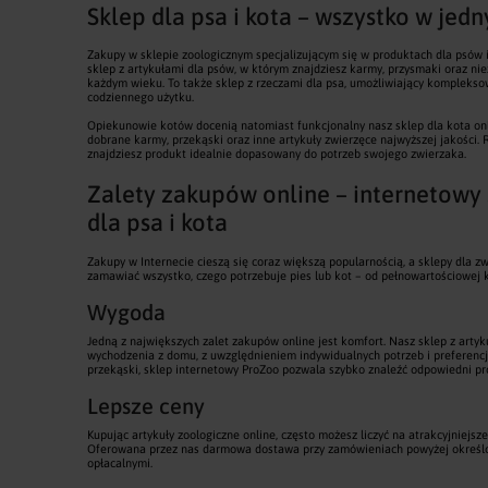
Sklep dla psa i kota – wszystko w jed
Zakupy w sklepie zoologicznym specjalizującym się w produktach dla psów i
sklep z artykułami dla psów, w którym znajdziesz karmy, przysmaki oraz n
każdym wieku. To także sklep z rzeczami dla psa, umożliwiający kompleks
codziennego użytku.
Opiekunowie kotów docenią natomiast funkcjonalny nasz sklep dla kota onl
dobrane karmy, przekąski oraz inne artykuły zwierzęce najwyższej jakości.
znajdziesz produkt idealnie dopasowany do potrzeb swojego zwierzaka.
Zalety zakupów online – internetowy
dla psa i kota
Zakupy w Internecie cieszą się coraz większą popularnością, a sklepy dla z
zamawiać wszystko, czego potrzebuje pies lub kot – od pełnowartościowej 
Wygoda
Jedną z największych zalet zakupów online jest komfort. Nasz sklep z arty
wychodzenia z domu, z uwzględnieniem indywidualnych potrzeb i preferencji 
przekąski, sklep internetowy ProZoo pozwala szybko znaleźć odpowiedni pr
Lepsze ceny
Kupując artykuły zoologiczne online, często możesz liczyć na atrakcyjniejsz
Oferowana przez nas darmowa dostawa przy zamówieniach powyżej określone
opłacalnymi.