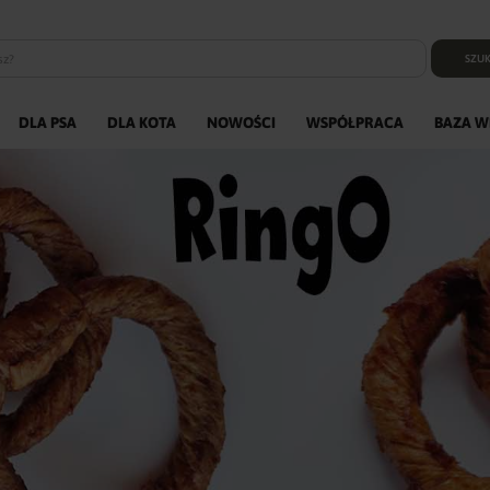
SZUK
DLA PSA
DLA KOTA
NOWOŚCI
WSPÓŁPRACA
BAZA W