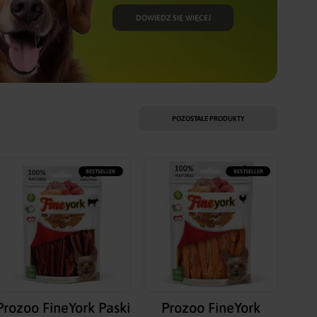
DOWIEDZ SIĘ WIĘCEJ
POZOSTAŁE PRODUKTY
BESTSELLER
BESTSELLER
Prozoo FineYork Paski
Prozoo FineYork