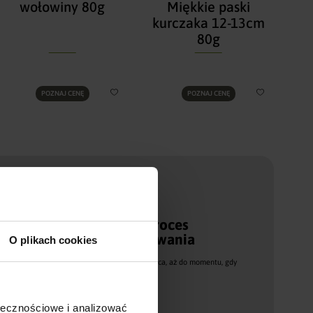
wołowiny 80g
Miękkie paski
kurczaka 12-13cm
80g
POZNAJ CENĘ
POZNAJ CENĘ
Nadzorowany proces
produkcji i pakowania
O plikach cookies
Od momentu pozyskania surowca, aż do momentu, gdy
trafią do Państwa dłoni.
ołecznościowe i analizować