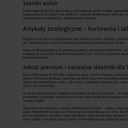
Szeroki wybór
Dzięki bogatej ofercie, jako sklep z artykułami dla psów i kotów, zapewni
dopasowanych do różnych ras, wielkości i potrzeb żywieniowych zwierząt. T
specjalistycznych produktów, niedostępnych lokalnie.
Artykuły zoologiczne – hurtownia i sk
ProZoo to nie tylko sklep detaliczny, ale również importer oferujący produk
jak i biznesowych, z szerokim wyborem produktów w atrakcyjnych cenach.
Nasze artykuły zwierzęce to gwarancja jakości, naturalnych składników i b
znajdują się przysmaki mięsne, dentystyczne, kości oraz inne produkty wspi
trawienie zwierząt.
Jakość premium i naturalne składniki dla
Sklep internetowy ProZoo dba o żywienie psów i kotów, oferując produkty
jakości. Wszystkie przekąski powstają na bazie starannie wyselekcjonowa
sztucznych wzmacniaczy smaku. Jako sklep z artykułami dla zwierząt, stale 
rynku i opinie klientów.
W naszym asortymencie znajdują się produkty w różnych formach – od mięs
prasowane i przysmaki dentystyczne. Dzięki temu każdy właściciel psa lub 
swojego pupila.
Zapraszamy do zakupów w sklepie internetowym ProZoo – miejscu, które łącz
wybór. Niezależnie od tego, czy interesuje Cię sklep dla psa czy sklep dla k
ofercie znajdziesz wszystko, czego potrzebuje Twój czworonożny przyjaciel.
warto zadbać o wysokiej jakości karmy, które wspierają psi organizm, jego 