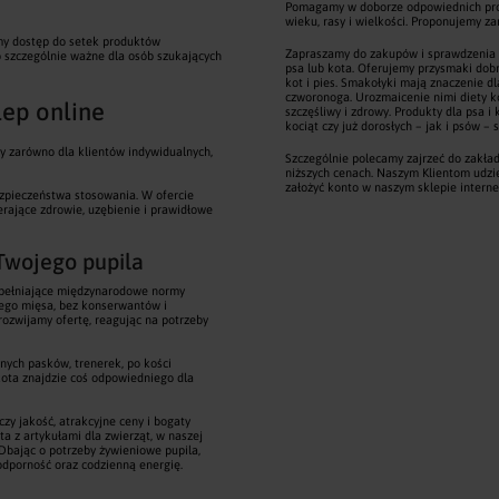
Pomagamy w doborze odpowiednich prod
wieku, rasy i wielkości. Proponujemy 
amy dostęp do setek produktów
Zapraszamy do zakupów i sprawdzenia p
o szczególnie ważne dla osób szukających
psa lub kota. Oferujemy przysmaki dob
kot i pies. Smakołyki mają znaczenie d
czworonoga. Urozmaicenie nimi diety kot
lep online
szczęśliwy i zdrowy. Produkty dla psa
kociąt czy już dorosłych – jak i psów –
ty zarówno dla klientów indywidualnych,
Szczególnie polecamy zajrzeć do zakładk
niższych cenach. Naszym Klientom udzi
założyć konto w naszym sklepie intern
ezpieczeństwa stosowania. W ofercie
erające zdrowie, uzębienie i prawidłowe
 Twojego pupila
 spełniające międzynarodowe normy
nego mięsa, bez konserwantów i
rozwijamy ofertę, reagując na potrzeby
nych pasków, trenerek, po kości
kota znajdzie coś odpowiedniego dla
y jakość, atrakcyjne ceny i bogaty
ota z artykułami dla zwierząt, w naszej
 Dbając o potrzeby żywieniowe pupila,
odporność oraz codzienną energię.