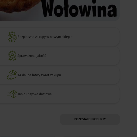
Animale
Fineyork słoje
Bezpieczne zakupy w naszym sklepie
Sprawdzona jakość
14 dni na łatwy zwrot zakupu
Tania i szybka dostawa
POZOSTAŁE PRODUKTY