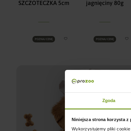
SZCZOTECZKA 5cm
jagnięciny 80g
POZNAJ CENĘ
POZNAJ CENĘ
Zgoda
Niniejsza strona korzysta z
Wykorzystujemy pliki cookie 