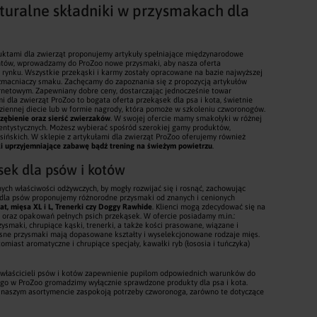
turalne składniki w przysmakach dla
uktami dla zwierząt proponujemy artykuły spełniające międzynarodowe
ientów, wprowadzamy do ProZoo nowe przysmaki, aby nasza oferta
ynku. Wszystkie przekąski i karmy zostały opracowane na bazie najwyższej
zmacniaczy smaku. Zachęcamy do zapoznania się z propozycją artykułów
ernetowym. Zapewniany dobre ceny, dostarczając jednocześnie towar
i dla zwierząt ProZoo to bogata oferta przekąsek dla psa i kota, świetnie
ziennej diecie lub w formie nagrody, która pomoże w szkoleniu czworonogów.
uzębienie oraz sierść zwierzaków
. W swojej ofercie mamy smakołyki w różnej
dentystycznych. Możesz wybierać spośród szerokiej gamy produktów,
sińskich. W sklepie z artykułami dla zwierząt ProZoo oferujemy również
i uprzyjemniające zabawę bądź trening na świeżym powietrzu
.
ek dla psów i kotów
nych właściwości odżywczych, by mogły rozwijać się i rosnąć, zachowując
 dla psów proponujemy różnorodne przysmaki od znanych i cenionych
cat, mięsa XL i L, Trenerki czy Doggy Rawhide
. Klienci mogą zdecydować się na
 oraz opakowań pełnych psich przekąsek. W ofercie posiadamy m.in.:
smaki, chrupiące kąski, trenerki, a także kości prasowane, wiązane i
ęsne przysmaki mają dopasowane kształty i wyselekcjonowane rodzaje mięs.
miast aromatyczne i chrupiące specjały, kawałki ryb (łososia i tuńczyka)
 właścicieli psów i kotów zapewnienie pupilom odpowiednich warunków do
ego w ProZoo gromadzimy wyłącznie sprawdzone produkty dla psa i kota.
 naszym asortymencie zaspokoją potrzeby czworonoga, zarówno te dotyczące