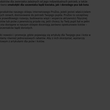
uktów dla zwierzaka zależnych od jego indywidualnych potrzeb, a także
zarówno
smakołyki dla szczeniaka bądź kociaka, jak i dorosłego psa lub kota
.
roduktów naszego sklepu internetowego ProZoo, jeżeli jesteś właścicielem
rych cenach, dostosowane do potrzeb Twojego pupila. ProZoo to szczęśliwy
la prawidłowego rozwoju, budowania więzi i wsparcia aktywności fizycznej
ów lub psów z pewnością przyda się, jeśli chcesz, by Twój pupil był w pełni
 i kota dostępne w naszym sklepie doceniają zarówno opiekunowie kotów –
 szczeniaków bądź dorosłych.
i nowości i promocje, gdzie pojawiają się artykuły dla Twojego psa i kota w
elamy również jednorazowych rabatów. Aby z nich skorzystać, wystarczy
etowym z artykułami dla psów i kotów.