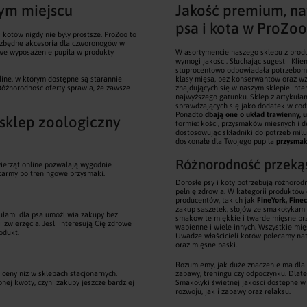
nym miejscu
Jakość premium, na
psa i kota w ProZoo
 kotów nigdy nie były prostsze. ProZoo to
iezbędne akcesoria dla czworonogów w
owe wyposażenie pupila w produkty
W asortymencie naszego sklepu z prod
wymogi jakości. Słuchając sugestii Kl
stuprocentowo odpowiadała potrzebom r
ine, w którym dostępne są starannie
klasy mięsa, bez konserwantów oraz w
 Różnorodność oferty sprawia, że zawsze
znajdujących się w naszym sklepie int
najwyższego gatunku. Sklep z artykułam
sprawdzających się jako dodatek w cod
Ponadto
dbają one o układ trawienny, 
 sklep zoologiczny
formie: kości, przysmaków mięsnych i 
dostosowując składniki do potrzeb milu
doskonałe dla Twojego pupila
przysmak
Różnorodność przekąs
wierząt online pozwalają wygodnie
karmy po treningowe przysmaki.
Dorosłe psy i koty potrzebują różnorod
pełnię zdrowia. W kategorii produktów
producentów, takich jak
FineYork, Fine
zakup saszetek, słojów ze smakołykami
kułami dla psa umożliwia zakupy bez
smakowite miękkie i twarde mięsne przy
zwierzęcia. Jeśli interesują Cię zdrowe
wapienne i wiele innych. Wszystkie mi
odukt.
Uwadze właścicieli kotów polecamy nato
oraz mięsne paski.
Rozumiemy, jak duże znaczenie ma dla
e ceny niż w sklepach stacjonarnych.
zabawy, treningu czy odpoczynku. Dlat
j kwoty, czyni zakupy jeszcze bardziej
Smakołyki świetnej jakości dostępne w
rozwoju, jak i zabawy oraz relaksu.