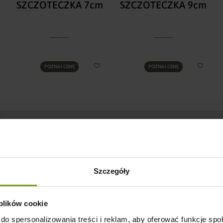
SZCZOTECZKA 7cm
SZCZOTECZKA 9cm
POZNAJ CENĘ
POZNAJ CENĘ
Zaufani dostawcy
Szczegóły
Nasze mięsa pochodzą wyłącznie z certyfikowanych
hodowli, które są regularnie kontrolowane.
 plików cookie
do spersonalizowania treści i reklam, aby oferować funkcje sp