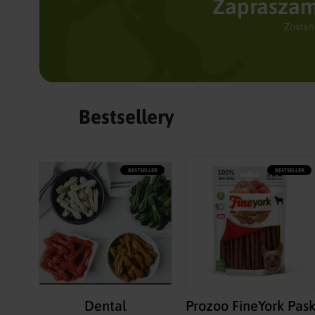
Zapraszam
Zostań
Bestsellery
BESTSELLER
BESTSELLER
Dental
Prozoo FineYork Pask