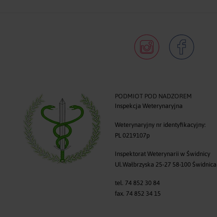
PODMIOT POD NADZOREM
Inspekcja Weterynaryjna
0
Weterynaryjny nr identyfikacyjny:
PL 0219107p
Inspektorat Weterynarii w Świdnicy
Ul.Wałbrzyska 25-27 58-100 Świdnica
tel. 74 852 30 84
fax. 74 852 34 15