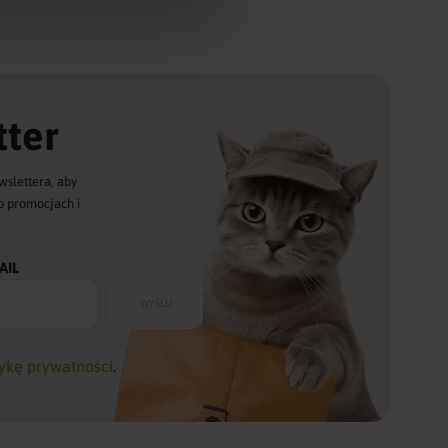
ter
wslettera, aby
o promocjach i
AIL
tykę prywatności
.