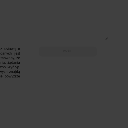
Animale
Fineyork słoje
 z ustawą o
WYŚLIJ
danych jest
ormowany, że
nia, żądania
zoo Gryń Sp.
owych znajdą
kie powyższe