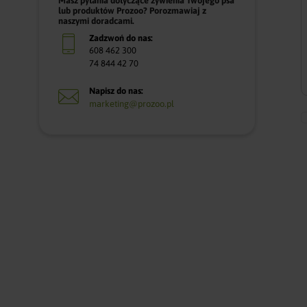
Masz pytania dotyczące żywienia Twojego psa
lub produktów Prozoo? Porozmawiaj z
naszymi doradcami.
Zadzwoń do nas:
608 462 300
74 844 42 70
Napisz do nas:
marketing@prozoo.pl