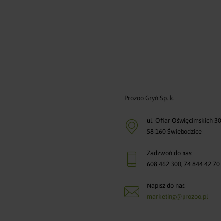
Prozoo Gryń Sp. k.
ul. Ofiar Oświęcimskich 3
58-160 Świebodzice
Zadzwoń do nas:
608 462 300
,
74 844 42 70
Napisz do nas:
marketing@prozoo.pl