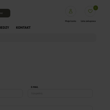
0
AJ
Moje konto
Lista zakupowa
IEDZY
KONTAKT
PUFFasy
Mięsa XL
Mięsa L
Fineyork saszetki
Dentystyczne
Dogosy
Crunchy
Kości prasowane Rawhid
E-MAIL
Gryzaki Naturalne
Trenerki
ColagenPro