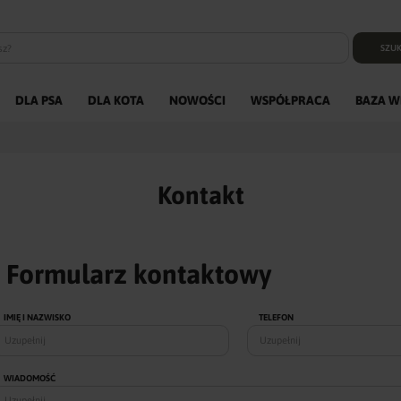
SZUK
DLA PSA
DLA KOTA
NOWOŚCI
WSPÓŁPRACA
BAZA W
Kontakt
Formularz kontaktowy
IMIĘ I NAZWISKO
TELEFON
WIADOMOŚĆ