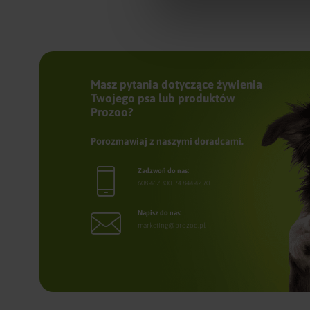
Masz pytania dotyczące żywienia
Twojego psa lub produktów
Prozoo?
Porozmawiaj z naszymi doradcami.
Zadzwoń do nas:
608 462 300
,
74 844 42 70
Napisz do nas:
marketing@prozoo.pl