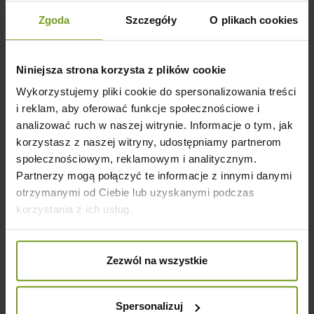
Klienci którzy zakupili ten produkt
Zgoda
Szczegóły
O plikach cookies
kupili również:
Niniejsza strona korzysta z plików cookie
Wykorzystujemy pliki cookie do spersonalizowania treści
i reklam, aby oferować funkcje społecznościowe i
analizować ruch w naszej witrynie. Informacje o tym, jak
korzystasz z naszej witryny, udostępniamy partnerom
społecznościowym, reklamowym i analitycznym.
Partnerzy mogą połączyć te informacje z innymi danymi
otrzymanymi od Ciebie lub uzyskanymi podczas
korzystania z ich usług.
Dental SZCZOTECZKA 14cm
Zezwól na wszystkie
Spersonalizuj