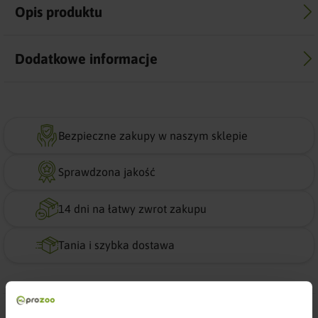
Opis produktu
Dodatkowe informacje
Bezpieczne zakupy w naszym sklepie
Sprawdzona jakość
14 dni na łatwy zwrot zakupu
Tania i szybka dostawa