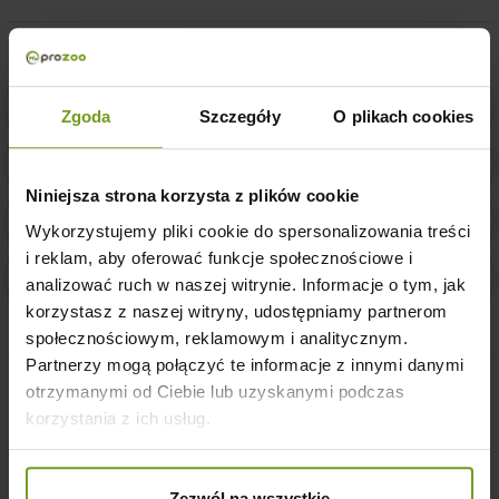
Bezpieczne zakupy w naszym sklepie
Zgoda
Szczegóły
O plikach cookies
Sprawdzona jakość
Niniejsza strona korzysta z plików cookie
14 dni na łatwy zwrot zakupu
Wykorzystujemy pliki cookie do spersonalizowania treści
i reklam, aby oferować funkcje społecznościowe i
Tania i szybka dostawa
analizować ruch w naszej witrynie. Informacje o tym, jak
korzystasz z naszej witryny, udostępniamy partnerom
społecznościowym, reklamowym i analitycznym.
Partnerzy mogą połączyć te informacje z innymi danymi
otrzymanymi od Ciebie lub uzyskanymi podczas
Klienci którzy zakupili ten produkt
korzystania z ich usług.
kupili również:
Zezwól na wszystkie