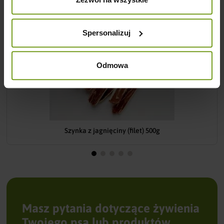
Spersonalizuj
Odmowa
Szynka z jagnięciny (filet) 500g
Masz pytania dotyczące żywienia
Twojego psa lub produktów