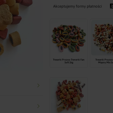
Akceptujemy formy płatności
Treserki Prozoo Trenerki Fan
Treserki Prozoo
Soft 1kg
Mięsny Mix So