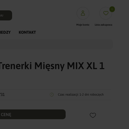
0
AJ
Moje konto
Lista zakupowa
IEDZY
KONTAKT
PUFFasy
Mięsa XL
Mięsa L
Trenerki Mięsny MIX XL 1
Fineyork saszetki
Dentystyczne
Dogosy
Crunchy
731
Czas realizacji:
1-2 dni roboczych
Kości prasowane Rawhid
Gryzaki Naturalne
Trenerki
 CENĘ
ColagenPro