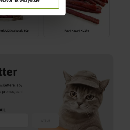
ezwól na wszystkie
ork UDKA z kaczki 80g
Paski Kaczki XL 1kg
ter
wslettera, aby
o promocjach i
AIL