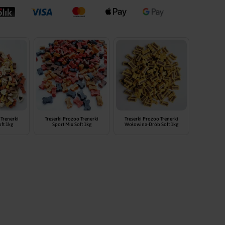
Animale
Fineyork słoje
 Trenerki
Treserki Prozoo Trenerki
Treserki Prozoo Trenerki
ft 1kg
Sport Mix Soft 1kg
Wołowina-Drób Soft 1kg