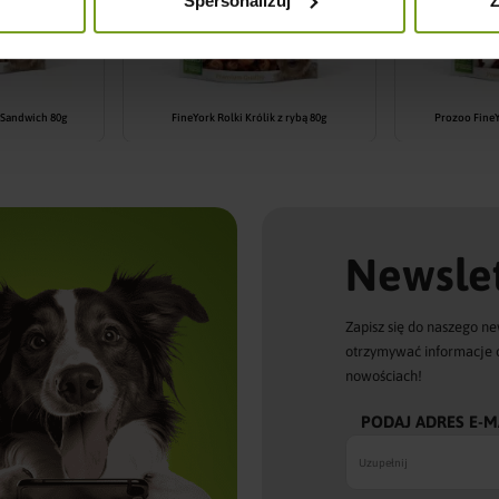
Spersonalizuj
Z
 Sandwich 80g
FineYork Rolki Królik z rybą 80g
Prozoo FineY
Newslet
Zapisz się do naszego ne
otrzymywać informacje 
nowościach!
PODAJ ADRES E-M