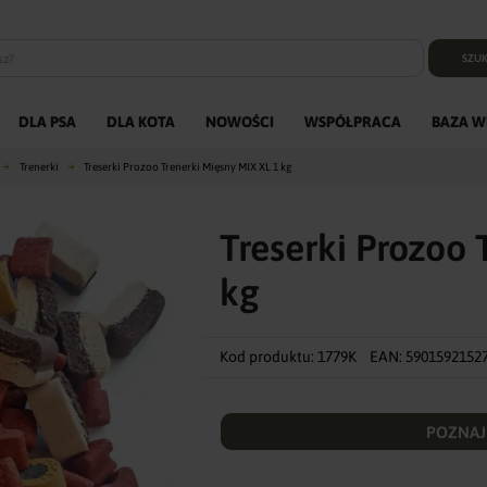
SZUK
DLA PSA
DLA KOTA
NOWOŚCI
WSPÓŁPRACA
BAZA W
Trenerki
Treserki Prozoo Trenerki Mięsny MIX XL 1 kg
Treserki Prozoo 
kg
Kod produktu:
1779K
EAN:
5901592152
POZNAJ