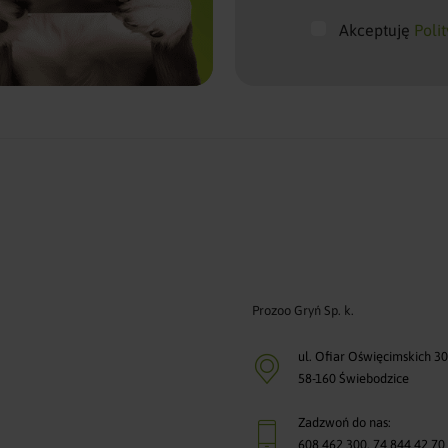
Akceptuję
Poli
Prozoo Gryń Sp. k.
ul. Ofiar Oświęcimskich 3
58-160 Świebodzice
Zadzwoń do nas:
608 462 300
,
74 844 42 70