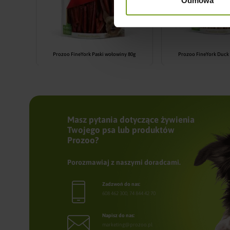
Odmowa
Prozoo FineYork Paski wołowiny 80g
Prozoo FineYork Duck
Masz pytania dotyczące żywienia
Twojego psa lub produktów
Prozoo?
Porozmawiaj z naszymi doradcami.
Zadzwoń do nas:
608 462 300
,
74 844 42 70
Napisz do nas:
marketing@prozoo.pl