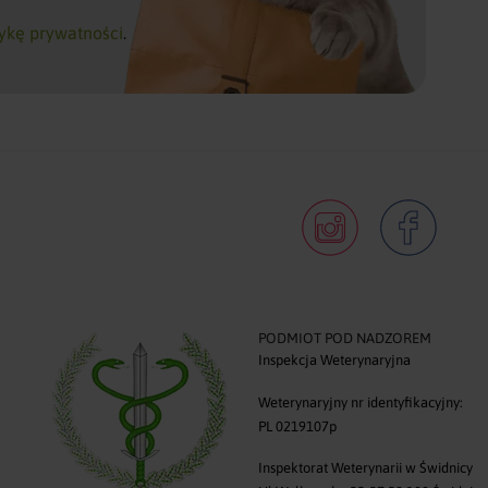
tykę prywatności
.
PODMIOT POD NADZOREM
Inspekcja Weterynaryjna
0
Weterynaryjny nr identyfikacyjny:
PL 0219107p
Inspektorat Weterynarii w Świdnicy