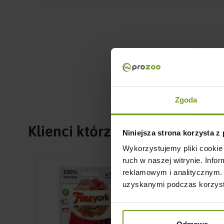
Zgoda
Klienci którzy zakupili ten pr
Niniejsza strona korzysta z
Wykorzystujemy pliki cookie 
ruch w naszej witrynie. Inf
reklamowym i analitycznym. 
uzyskanymi podczas korzysta