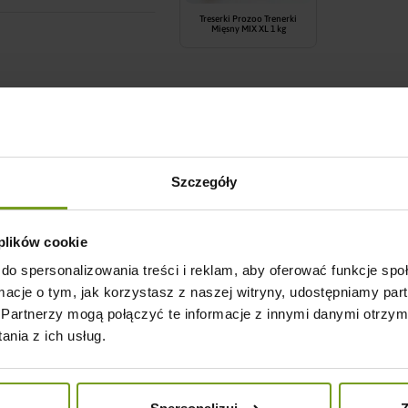
Treserki Prozoo Trenerki
Mięsny MIX XL 1 kg
Bezpieczne zakupy w naszym sklepie
14 dni na łatwy zwrot zakupu
Szczegóły
odukt kupili również:
 plików cookie
do spersonalizowania treści i reklam, aby oferować funkcje sp
ormacje o tym, jak korzystasz z naszej witryny, udostępniamy p
Partnerzy mogą połączyć te informacje z innymi danymi otrzym
nia z ich usług.