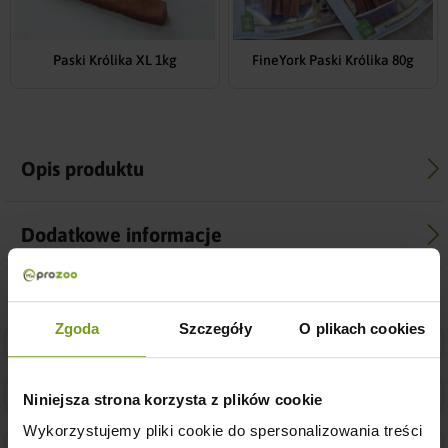
Paski Królika XL 1kg
FineYork Paski Królika 80g
Opis produktu
Dodatkowe informacje
Zgoda
Szczegóły
O plikach cookies
Bezpieczne zakupy w naszym sklepie
Sprawdzona jakość
Niniejsza strona korzysta z plików cookie
Wykorzystujemy pliki cookie do spersonalizowania treści
14 dni na łatwy zwrot zakupu