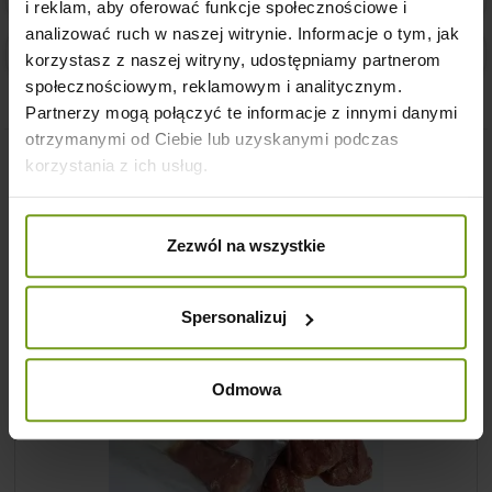
i reklam, aby oferować funkcje społecznościowe i
analizować ruch w naszej witrynie. Informacje o tym, jak
Tania i szybka dostawa
korzystasz z naszej witryny, udostępniamy partnerom
społecznościowym, reklamowym i analitycznym.
Partnerzy mogą połączyć te informacje z innymi danymi
otrzymanymi od Ciebie lub uzyskanymi podczas
korzystania z ich usług.
Klienci którzy zakupili ten produkt
kupili również:
Zezwól na wszystkie
Spersonalizuj
Odmowa