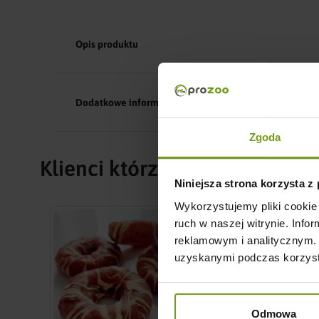
Opis produktu
Dodatkowe informacje
Zgoda
Klienci którzy zakupili ten pr
Niniejsza strona korzysta z
Wykorzystujemy pliki cookie 
ruch w naszej witrynie. Inf
reklamowym i analitycznym. 
uzyskanymi podczas korzysta
Odmowa