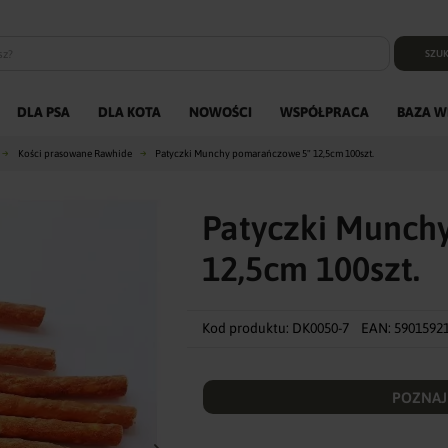
SZUK
DLA PSA
DLA KOTA
NOWOŚCI
WSPÓŁPRACA
BAZA W
Kości prasowane Rawhide
Patyczki Munchy pomarańczowe 5" 12,5cm 100szt.
Patyczki Munch
12,5cm 100szt.
Kod produktu:
DK0050-7
EAN:
5901592
POZNAJ