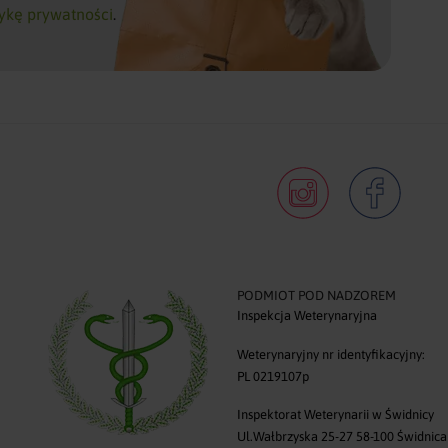
tykę prywatności
.
PODMIOT POD NADZOREM
Inspekcja Weterynaryjna
0
Weterynaryjny nr identyfikacyjny:
PL 0219107p
Inspektorat Weterynarii w Świdnicy
Ul.Wałbrzyska 25-27 58-100 Świdnica