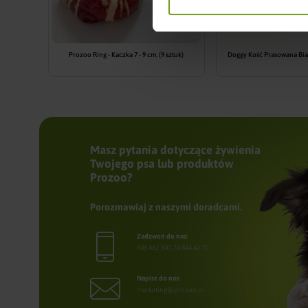
Prozoo Ring - Kaczka 7 - 9 cm. (9 sztuk)
Doggy Kość Prasowana Biał
Masz pytania dotyczące żywienia
Twojego psa lub produktów
Prozoo?
Porozmawiaj z naszymi doradcami.
Zadzwoń do nas:
608 462 300
,
74 844 42 70
Napisz do nas:
marketing@prozoo.pl