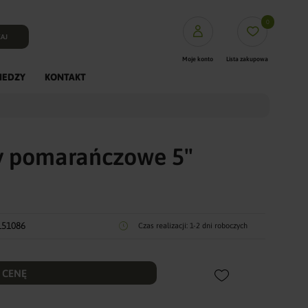
0
AJ
Moje konto
Lista zakupowa
IEDZY
KONTAKT
PUFFasy
Mięsa XL
Mięsa L
y pomarańczowe 5"
Fineyork saszetki
Dentystyczne
Dogosy
Crunchy
151086
Czas realizacji:
1-2 dni roboczych
Kości prasowane Rawhid
Gryzaki Naturalne
Trenerki
 CENĘ
ColagenPro