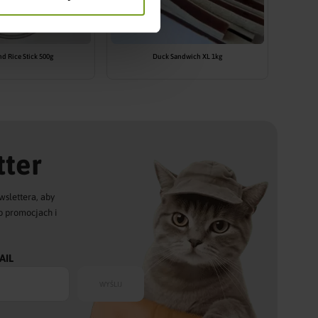
d Rice Stick 500g
Duck Sandwich XL 1kg
ter
wslettera, aby
o promocjach i
AIL