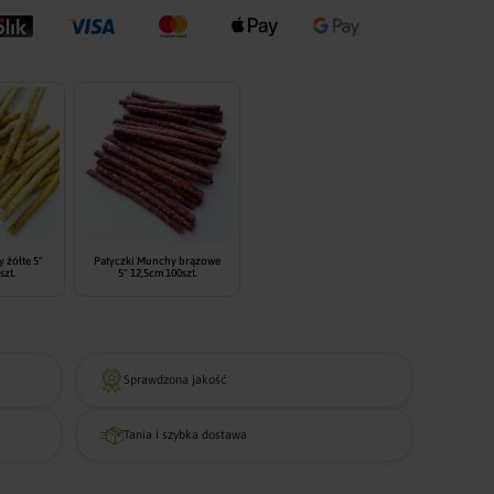
Animale
Fineyork słoje
 żółte 5"
Patyczki Munchy brązowe
szt.
5" 12,5cm 100szt.
Sprawdzona jakość
Tania i szybka dostawa