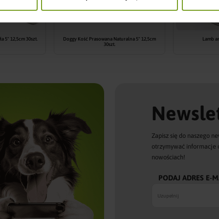
a 5" 12,5cm 30szt.
Doggy Kość Prasowana Naturalna 5" 12,5cm
Lamb an
30szt.
Newslet
Zapisz się do naszego ne
otrzymywać informacje 
nowościach!
PODAJ ADRES E-M