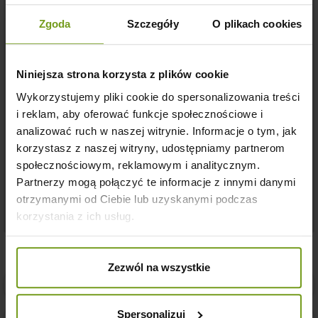
Rodzaj Mięsa
Wołowina
Zgoda
Szczegóły
O plikach cookies
Wielkość
Wszystkie
Niniejsza strona korzysta z plików cookie
Specjalne Wymagania
Monobiałkowe
Wykorzystujemy pliki cookie do spersonalizowania treści
Pies
i reklam, aby oferować funkcje społecznościowe i
analizować ruch w naszej witrynie. Informacje o tym, jak
korzystasz z naszej witryny, udostępniamy partnerom
społecznościowym, reklamowym i analitycznym.
Ean13
5901592156821
Partnerzy mogą połączyć te informacje z innymi danymi
otrzymanymi od Ciebie lub uzyskanymi podczas
korzystania z ich usług.
Zezwól na wszystkie
Bezpieczne zakupy w naszym sklepie
Spersonalizuj