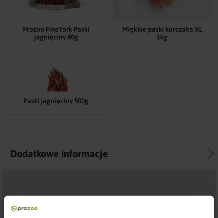
Prozoo FineYork Paski
Miękkie paski kurczaka XL
jagnięciny 80g
1kg
Paski jagnięciny 500g
Dodatkowe informacje
Marka
Mięsa L