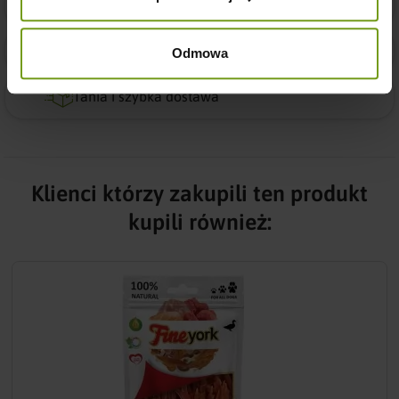
Sprawdzona jakość
14 dni na łatwy zwrot zakupu
Odmowa
Tania i szybka dostawa
Klienci którzy zakupili ten produkt
kupili również: