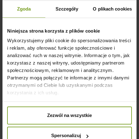
Klienci którzy zakupili ten produkt
Zgoda
Szczegóły
O plikach cookies
kupili również:
Niniejsza strona korzysta z plików cookie
Wykorzystujemy pliki cookie do spersonalizowania treści
i reklam, aby oferować funkcje społecznościowe i
analizować ruch w naszej witrynie. Informacje o tym, jak
korzystasz z naszej witryny, udostępniamy partnerom
społecznościowym, reklamowym i analitycznym.
Partnerzy mogą połączyć te informacje z innymi danymi
otrzymanymi od Ciebie lub uzyskanymi podczas
korzystania z ich usług.
Doggy Plecione kolorowe piłki 2,5" 6,5cm 30szt.
Zezwól na wszystkie
Spersonalizuj