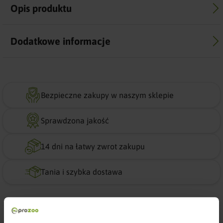
Opis produktu
Dodatkowe informacje
Bezpieczne zakupy w naszym sklepie
Sprawdzona jakość
14 dni na łatwy zwrot zakupu
Tania i szybka dostawa