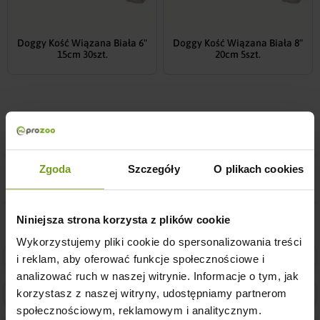
Doggy Kość Wiązana Biała 6"
Doggy Kość Wiązana Biała 8"
15cm 30szt.
20cm 5szt.
Opis produktu
Zgoda
Szczegóły
O plikach cookies
Dodatkowe informacje
Niniejsza strona korzysta z plików cookie
Wykorzystujemy pliki cookie do spersonalizowania treści
Bezpieczne zakupy w naszym sklepie
i reklam, aby oferować funkcje społecznościowe i
analizować ruch w naszej witrynie. Informacje o tym, jak
Sprawdzona jakość
korzystasz z naszej witryny, udostępniamy partnerom
społecznościowym, reklamowym i analitycznym.