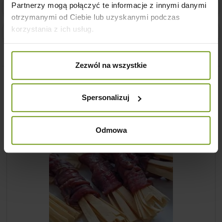
Partnerzy mogą połączyć te informacje z innymi danymi
14 dni na łatwy zwrot zakupu
otrzymanymi od Ciebie lub uzyskanymi podczas
korzystania z ich usług.
Tania i szybka dostawa
Zezwól na wszystkie
Klienci którzy zakupili ten produkt
Spersonalizuj
kupili również:
Odmowa