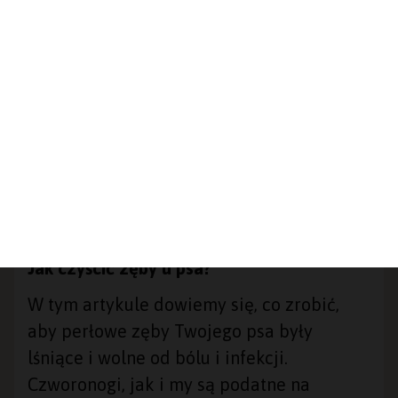
Przeczytasz w 11 min
Jak czyścić zęby u psa?
W tym artykule dowiemy się, co zrobić,
aby perłowe zęby Twojego psa były
lśniące i wolne od bólu i infekcji.
Czworonogi, jak i my są podatne na