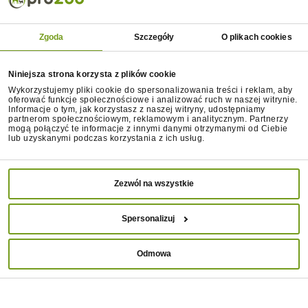
skutecznego mechanizmu chłodzenia organizmu.
Brak apetytu u domowych pupili to często również
Zgoda
Szczegóły
O plikach cookies
skutek
zatrucia pokarmowego
. Na przykre
dolegliwości ze strony układu pokarmowego mogą
Niniejsza strona korzysta z plików cookie
narazić psa nieodpowiednie dla niego owoce,
Wykorzystujemy pliki cookie do spersonalizowania treści i reklam, aby
warzywa, przyprawy (np. gałka muszkatołowa jest też
oferować funkcje społecznościowe i analizować ruch w naszej witrynie.
Informacje o tym, jak korzystasz z naszej witryny, udostępniamy
niebezpieczna dla układu nerwowego pupila),
partnerom społecznościowym, reklamowym i analitycznym. Partnerzy
czekolada czy domowe środki chemiczne. Inne
mogą połączyć te informacje z innymi danymi otrzymanymi od Ciebie
lub uzyskanymi podczas korzystania z ich usług.
niepokojące objawy zatrucia poza rezygnacją z
jedzenia to
wymioty, biegunka, drżenie i nadmierne
ślinienie
. Jeśli zauważysz takie dolegliwości u
Zezwól na wszystkie
swojego zwierzaka, jak najszybciej udaj się z nim do
weterynarza, który wykona bezpieczne płukanie
żołądka zmniejszające wchłanianie toksyn w
Spersonalizuj
przewodzie pokarmowym. Lekarz weterynarii będzie
mógł też podać psu kroplówkę.
Odmowa
Jak nakarmić psa, który nie chce
jeść?