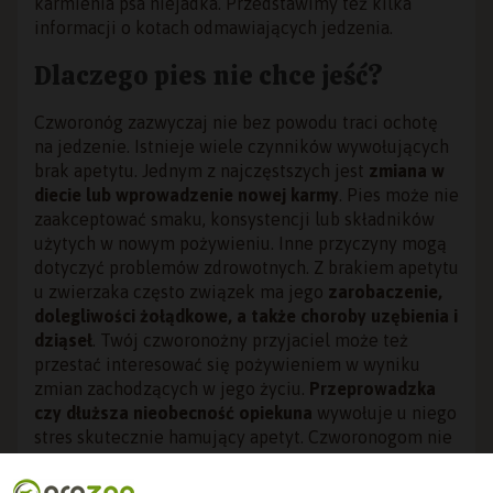
karmienia psa niejadka. Przedstawimy też kilka
informacji o kotach odmawiających jedzenia.
Dlaczego pies nie chce jeść?
Czworonóg zazwyczaj nie bez powodu traci ochotę
na jedzenie. Istnieje wiele czynników wywołujących
brak apetytu. Jednym z najczęstszych jest
zmiana w
diecie lub wprowadzenie nowej karmy
. Pies może nie
zaakceptować smaku, konsystencji lub składników
użytych w nowym pożywieniu. Inne przyczyny mogą
dotyczyć problemów zdrowotnych. Z brakiem apetytu
u zwierzaka często związek ma jego
zarobaczenie,
dolegliwości żołądkowe, a także choroby uzębienia i
dziąseł
. Twój czworonożny przyjaciel może też
przestać interesować się pożywieniem w wyniku
zmian zachodzących w jego życiu.
Przeprowadzka
czy dłuższa nieobecność opiekuna
wywołuje u niego
stres skutecznie hamujący apetyt. Czworonogom nie
służą też upalne dni, w trakcie których potrzebują
szczególnej opieki ze względu na nieposiadanie