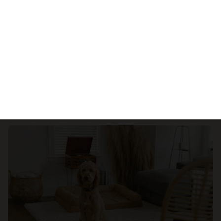
Dieta psiego seniora – jak dopasować karmę i
przysmaki do potrzeb starszego psa?