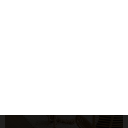
Dieta psiego seniora – jak dopasować karmę i
przysmaki do potrzeb starszego psa?