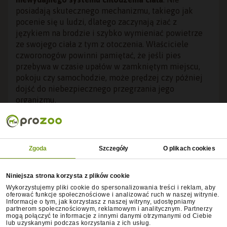
posiadają skutecznego mechanizmu, takiego jak
pocenie się u ludzi, dlatego zaczynają ziać z
językiem na brodzie i szybko wymieniać powietrze
ze swojego ciała z tym z otoczenia. Właściciele
czworonogów powinni pamiętać, że jeśli pies
przebywa w czasie upałów w zamkniętym miejscu,
pokoju czy samochodzie, może prędzej czy później
dojść do niebezpiecznego przegrzania jego
organizmu.
Na przegrzanie i udar cieplny szczególnie narażone
są
zwierzęta w podeszłym wieku, szczeniaki, mające
ciemną sierść, a także doświadczające rozmaitych
Zgoda
Szczegóły
O plikach cookies
dolegliwości zdrowotnych
związanych z działaniem
układu oddechowego bądź krążeniowego.
Niniejsza strona korzysta z plików cookie
Jak możesz schłodzić psa w lato i pomóc mu poczuć
Wykorzystujemy pliki cookie do spersonalizowania treści i reklam, aby
się komfortowo w gorące dni? Istotna latem dla psów
oferować funkcje społecznościowe i analizować ruch w naszej witrynie.
Informacje o tym, jak korzystasz z naszej witryny, udostępniamy
jest chłodna woda w celu nawodnienia i ochłodzenia
partnerom społecznościowym, reklamowym i analitycznym. Partnerzy
organizmu. Letnia
dieta psa
też powinna być
mogą połączyć te informacje z innymi danymi otrzymanymi od Ciebie
lub uzyskanymi podczas korzystania z ich usług.