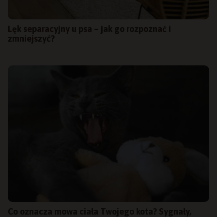
Lęk separacyjny u psa – jak go rozpoznać i
zmniejszyć?
Co oznacza mowa ciała Twojego kota? Sygnały,