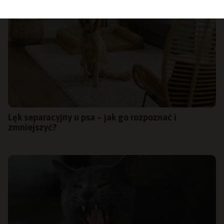
Lęk separacyjny u psa – jak go rozpoznać i
zmniejszyć?