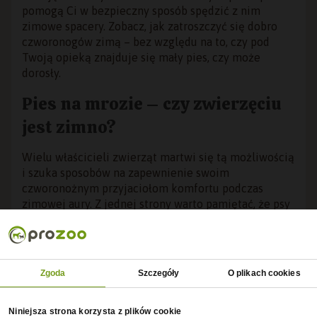
pomogą Ci w bezpieczny sposób spędzić z nim
zimowe spacery. Zobacz, jak zatroszczyć się dobro
czworonogów zimą – bez względu na to, czy pod
Twoją opieką znajduje się mały pies, czy może
dorosły.
Pies na mrozie – czy zwierzęciu
jest zimno?
Wielu właścicieli zwierząt martwi się tą możliwością
i szuka sposobów na zapewnienie swoim
czworonożnym przyjaciołom komfortu podczas
zimowej aury. Z jednej strony warto pamiętać, że psy
wyposażone są w sierść, która stanowi ich naturalną
ochronę. Z drugiej strony każdy psiak jest inny, może
gorzej radzić sobie z chłodem jako szczeniak, mieć
zbyt krótko przyciętą sierść bądź cierpieć na jakieś
Zgoda
Szczegóły
O plikach cookies
schorzenie utrudniające mu funkcjonowanie w
niższych temperaturach.
Niniejsza strona korzysta z plików cookie