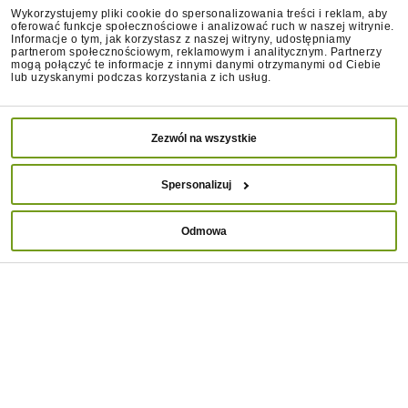
Ponadto poszczególne rasy inaczej reagują na zimno.
Wykorzystujemy pliki cookie do spersonalizowania treści i reklam, aby
oferować funkcje społecznościowe i analizować ruch w naszej witrynie.
Jamnik, pinczer czy chihuahua już w przypadku 6
Informacje o tym, jak korzystasz z naszej witryny, udostępniamy
stopni odczuwa dyskomfort
. W przypadku
partnerom społecznościowym, reklamowym i analitycznym. Partnerzy
mogą połączyć te informacje z innymi danymi otrzymanymi od Ciebie
temperatury wynoszącej mniej niż -7 stopni jedynie
lub uzyskanymi podczas korzystania z ich usług.
takie rasy jak na przykład alaskan malamut, siberian
husky, dog tybetański czy nowofundland będą czuły
się dobrze.
Zezwól na wszystkie
Czy pies zimą może mieszkać w
Spersonalizuj
budzie?
Odmowa
Czworonogi o grubszej sierści – owczarki, siberian
husky czy bernardyny – zazwyczaj mogą spędzić
większość zimy w budzie. Pamiętaj jednak, że
mieszkanie Twojego pupila powinno być ocieplone
oraz pozwalać mu na swobodną zmianę pozycji ciała.
W sklepach dostępne są gotowe budy z izolacją, ale
równie dobrze możesz wykonać kilkucentymetrowe
ocieplenie samodzielnie
, montując styropian oraz
ustawiając psie mieszkanie na drewnianym podeście