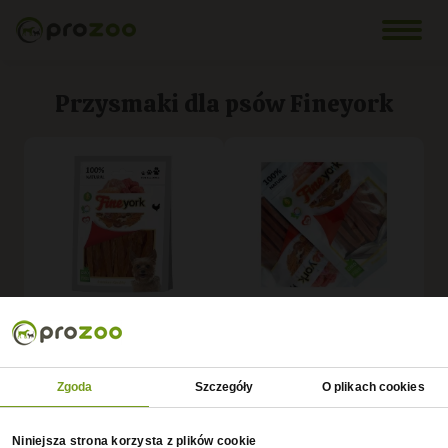
Przysmaki dla psów Fineyork
Prozoo FineYork
Prozoo FineYork Paski
Miękkie paski
jagnięciny 80g
kurczaka 12-13cm 80g
Zgoda
Szczegóły
O plikach cookies
POZNAJ CENĘ
POZNAJ CENĘ
Niniejsza strona korzysta z plików cookie