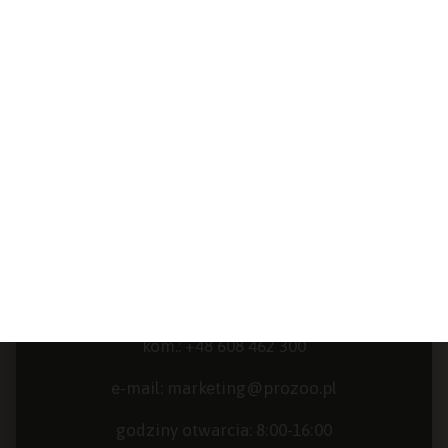
Przysmaki treningowe
Gryzaki naturalne
Kości prasowane rawhide
Prozoo Gryń Sp. k.
ul. Ofiar Oświęcimskich 30
58-160 Świebodzice
tel/fax:
+48 74 844 42 70
kom.:
+48 608 462 300
e-mail:
marketing@prozoo.pl
godziny otwarcia: 8:00-16:00