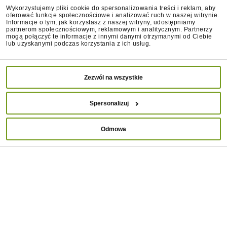
Wykorzystujemy pliki cookie do spersonalizowania treści i reklam, aby
oferować funkcje społecznościowe i analizować ruch w naszej witrynie.
Informacje o tym, jak korzystasz z naszej witryny, udostępniamy
partnerom społecznościowym, reklamowym i analitycznym. Partnerzy
mogą połączyć te informacje z innymi danymi otrzymanymi od Ciebie
lub uzyskanymi podczas korzystania z ich usług.
Zezwól na wszystkie
Spersonalizuj
Prozoo FineYork
Prozoo FineYork Rolki
BOCZEK - kostki
Sushi Kaczka Ryba 80g
Odmowa
wołowe 80g
POZNAJ CENĘ
POZNAJ CENĘ
ZOBACZ WIĘCEJ