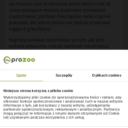
zachowanie jest oczekiwane przez właściciela. W
miarę postępów możesz stopniowo zmniejszać
częstotliwość pochwał. Pies będzie nadal chętnie
pracować, ale jednocześnie nie będzie oczekiwał
ciągłych gratyfikacji.
Nagrodę podawaj natychmiast po tym, jak pies
wykona polecenie, inaczej zwierzak nie skojarzy
gratyfikacji z danym działaniem. Opóźnienie w
nagradzaniu sprawi, że pies nie zrozumie, za co
został nagrodzony, a to z kolei utrudni proces nauki.
Musisz więc być konsekwentnym.
Zgoda
Szczegóły
O plikach cookies
Niniejsza strona korzysta z plików cookie
Wykorzystujemy pliki cookie do spersonalizowania treści i reklam, aby
oferować funkcje społecznościowe i analizować ruch w naszej witrynie.
Informacje o tym, jak korzystasz z naszej witryny, udostępniamy
partnerom społecznościowym, reklamowym i analitycznym. Partnerzy
mogą połączyć te informacje z innymi danymi otrzymanymi od Ciebie
lub uzyskanymi podczas korzystania z ich usług.
Dlaczego nagradzanie psa jest