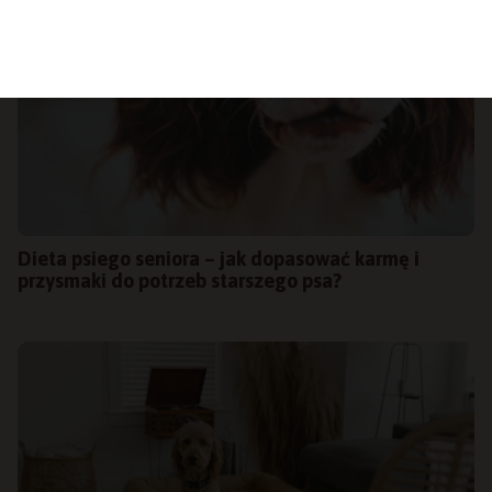
Dieta psiego seniora – jak dopasować karmę i
przysmaki do potrzeb starszego psa?