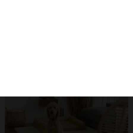
Dieta psiego seniora – jak dopasować karmę i
przysmaki do potrzeb starszego psa?