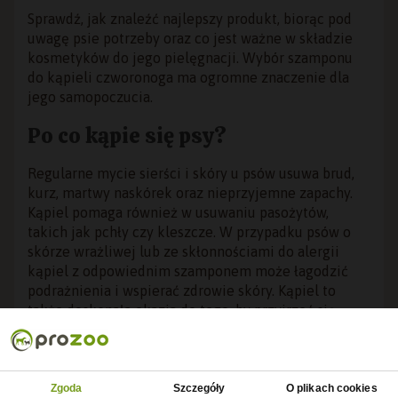
Sprawdź, jak znaleźć najlepszy produkt, biorąc pod
uwagę psie potrzeby oraz co jest ważne w składzie
kosmetyków do jego pielęgnacji. Wybór szamponu
do kąpieli czworonoga ma ogromne znaczenie dla
jego samopoczucia.
Po co kąpie się psy?
Regularne mycie sierści i skóry u psów usuwa brud,
kurz, martwy naskórek oraz nieprzyjemne zapachy.
Kąpiel pomaga również w usuwaniu pasożytów,
takich jak pchły czy kleszcze. W przypadku psów o
skórze wrażliwej lub ze skłonnościami do alergii
kąpiel z odpowiednim szamponem może łagodzić
podrażnienia i wspierać zdrowie skóry. Kąpiel to
także doskonała okazja do tego, by przyjrzeć się
skórze i sierści, a tym samym wykryć ewentualne
problemy zdrowotne we wczesnym stadium.
Zgoda
Szczegóły
O plikach cookies