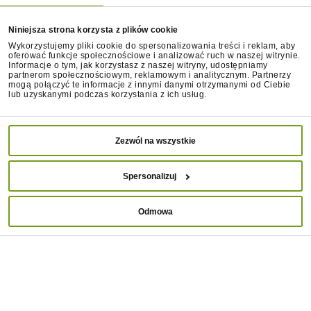
Niniejsza strona korzysta z plików cookie
Wykorzystujemy pliki cookie do spersonalizowania treści i reklam, aby
oferować funkcje społecznościowe i analizować ruch w naszej witrynie.
Informacje o tym, jak korzystasz z naszej witryny, udostępniamy
partnerom społecznościowym, reklamowym i analitycznym. Partnerzy
mogą połączyć te informacje z innymi danymi otrzymanymi od Ciebie
Jak często myć psa?
lub uzyskanymi podczas korzystania z ich usług.
Częstotliwość mycia psa zależy między innymi od
takich czynników jak rasa, długość sierści, tryb życia
Zezwól na wszystkie
czy skłonność do alergii. Psy nie wymagają częstych
kąpieli, bo co kilka miesięcy lub wtedy, gdy ich sierść
Spersonalizuj
jest wyraźnie brudna i zaczyna nieprzyjemnie
pachnieć. Psy krótkowłose, które większość czasu
Odmowa
spędzają w domu, mogą potrzebować kąpieli nawet
rzadziej. Ważne jest, aby nie przesadzać z
częstotliwością mycia — zbyt częste kąpiele mogą
być przyczyną przesuszenia skóry i uszkodzenia
naturalnej warstwy ochronnej sierści.
Istnieje kilka przypadków, kiedy warto rozważyć